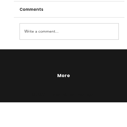
Regjeringen og pinsebevegelsens
Comments
retningslinjer er klare, alle offentlige
arrangementer avlyses frem til 26.Mars. Det blir
derfor ingen...
Write a comment...
More
© 2022 Filadelfiakirken Rælingen