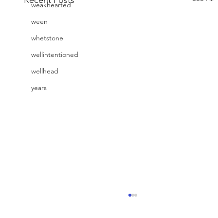
weakhearted
ween
whetstone
wellintentioned
wellhead
years
Avlysninger pga korona-viruset