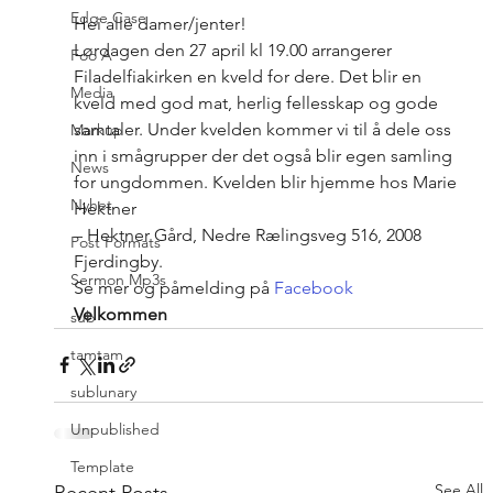
Edge Case
Hei alle damer/jenter! 
Lørdagen den 27 april kl 19.00 arrangerer 
Foo A
Filadelfiakirken en kveld for dere. Det blir en 
Media
kveld med god mat, herlig fellesskap og gode 
samtaler. Under kvelden kommer vi til å dele oss 
Markup
inn i smågrupper der det også blir egen samling 
News
for ungdommen. Kvelden blir hjemme hos Marie 
Nyhet
Hektner 
– Hektner Gård, Nedre Rælingsveg 516, 2008 
Post Formats
Fjerdingby. 
Sermon Mp3s
Se mer og påmelding på 
Facebook
Velkommen
sub
tamtam
sublunary
Unpublished
Template
See All
Recent Posts