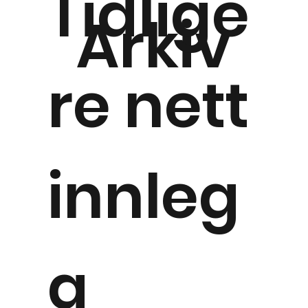
Tidlige
Arkiv
re nett
innleg
g