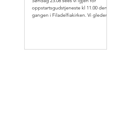
Søndag 23.08 sees vi igjen for
oppstartsgudstjeneste kl 11.00 denne
gangen i Filadelfiakirken. Vi gleder
oss til å sees for en ny høst...