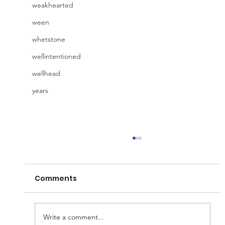
weakhearted
ween
whetstone
wellintentioned
wellhead
years
Avlysninger pga korona-viruset
Regjeringen og pinsebevegelsens
Comments
retningslinjer er klare, alle offentlige
arrangementer avlyses frem til 26.Mars. Det blir
derfor ingen...
Write a comment...