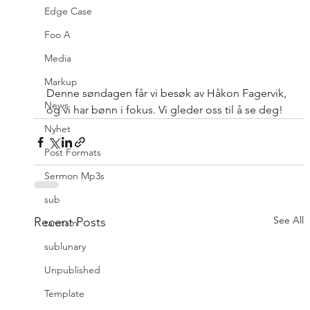
Edge Case
Foo A
Media
Markup
Denne søndagen får vi besøk av Håkon Fagervik, 
News
og vi har bønn i fokus. Vi gleder oss til å se deg!
Nyhet
Post Formats
Sermon Mp3s
sub
See All
Recent Posts
tamtam
sublunary
Unpublished
Template